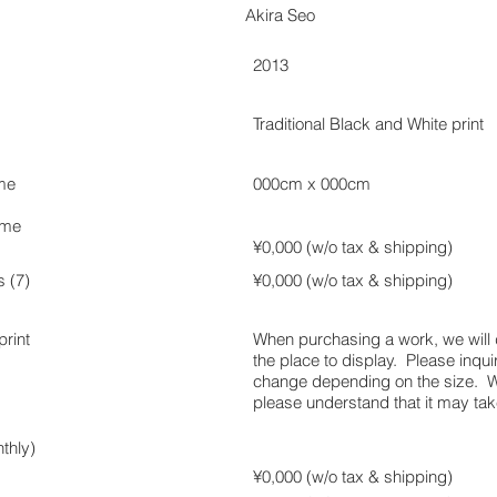
Akira Seo
2013
Traditional Black and White print
ame
000cm x 000cm
ame
¥0,000 (w/o tax &
shipping)
s (7)
¥0,000 (w/o tax &
shipping)
rint
When purchasing a work, we will de
the place to display. Please inquir
change depending on the size. We 
please understand that it may ta
thly)
¥0,000 (w/o tax &
shipping)