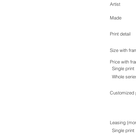
Artist
Made
Print detail
Size with fr
Price with fr
Single print
Whole serie
Customized p
Leasing (mon
Single print